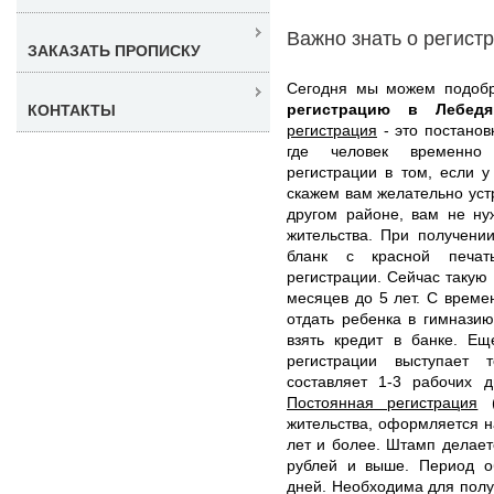
Важно знать о регист
ЗАКАЗАТЬ ПРОПИСКУ
Сегодня мы можем подоб
регистрацию в Лебе
КОНТАКТЫ
регистрация
- это постанов
где человек временно 
регистрации в том, если у
скажем вам желательно устр
другом районе, вам не ну
жительства. При получени
бланк с красной печа
регистрации. Сейчас такую
месяцев до 5 лет. С време
отдать ребенка в гимназию
взять кредит в банке. Е
регистрации выступает 
составляет 1-3 рабочих 
Постоянная регистрация
(
жительства, оформляется н
лет и более. Штамп делаетс
рублей и выше. Период об
дней. Необходима для полу